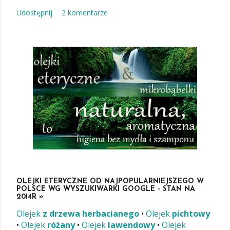
Udostępnij
2 komentarze
OLEJKI ETERYCZNE OD NAJPOPULARNIEJSZEGO W
POLSCE WG WYSZUKIWARKI GOOGLE - STAN NA
2014R »
Olejek
z drzewa herbacianego
•
Olejek
pichtowy
•
Olejek
różany
•
Olejek
lawendowy
•
Olejek