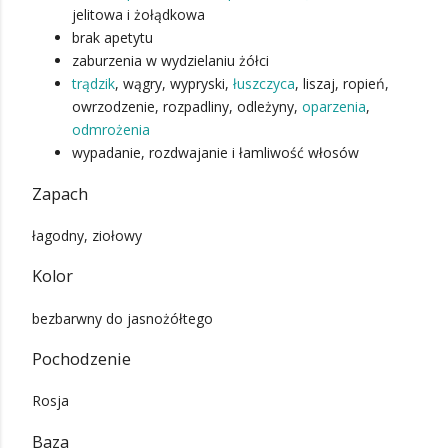
jelitowa i żołądkowa
brak apetytu
zaburzenia w wydzielaniu żółci
trądzik
, wągry, wypryski,
łuszczyca
, liszaj, ropień,
owrzodzenie, rozpadliny, odleżyny,
oparzenia
,
odmrożenia
wypadanie, rozdwajanie i łamliwość włosów
Zapach
łagodny, ziołowy
Kolor
bezbarwny do jasnożółtego
Pochodzenie
Rosja
Baza