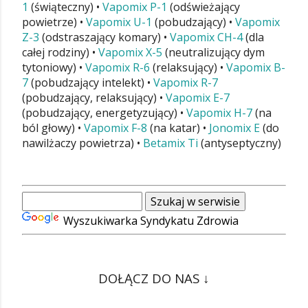
1
(świąteczny) •
Vapomix P-1
(odświeżający
powietrze) •
Vapomix U-1
(pobudzający) •
Vapomix
Z-3
(odstraszający komary) •
Vapomix CH-4
(dla
całej rodziny) •
Vapomix X-5
(neutralizujący dym
tytoniowy) •
Vapomix R-6
(relaksujący) •
Vapomix B-
7
(pobudzający intelekt) •
Vapomix R-7
(pobudzający, relaksujący) •
Vapomix E-7
(pobudzający, energetyzujący) •
Vapomix H-7
(na
ból głowy) •
Vapomix F-8
(na katar) •
Jonomix E
(do
nawilżaczy powietrza) •
Betamix Ti
(antyseptyczny)
Wyszukiwarka Syndykatu Zdrowia
DOŁĄCZ DO NAS ↓