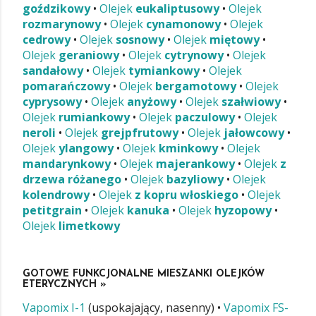
goździkowy
•
Olejek
eukaliptusowy
•
Olejek
rozmarynowy
•
Olejek
cynamonowy
•
Olejek
cedrowy
•
Olejek
sosnowy
•
Olejek
miętowy
•
Olejek
geraniowy
•
Olejek
cytrynowy
•
Olejek
sandałowy
•
Olejek
tymiankowy
•
Olejek
pomarańczowy
•
Olejek
bergamotowy
•
Olejek
cyprysowy
•
Olejek
anyżowy
•
Olejek
szałwiowy
•
Olejek
rumiankowy
•
Olejek
paczulowy
•
Olejek
neroli
•
Olejek
grejpfrutowy
•
Olejek
jałowcowy
•
Olejek
ylangowy
•
Olejek
kminkowy
•
Olejek
mandarynkowy
•
Olejek
majerankowy
•
Olejek
z
drzewa różanego
•
Olejek
bazyliowy
•
Olejek
kolendrowy
•
Olejek
z kopru włoskiego
•
Olejek
petitgrain
•
Olejek
kanuka
•
Olejek
hyzopowy
•
Olejek
limetkowy
GOTOWE FUNKCJONALNE MIESZANKI OLEJKÓW
ETERYCZNYCH »
Vapomix I-1
(uspokajający, nasenny) •
Vapomix FS-