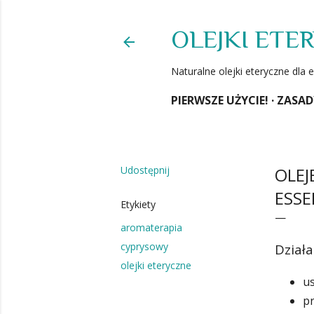
OLEJKI ETE
Naturalne olejki eteryczne dl
PIERWSZE UŻYCIE!
ZASAD
Udostępnij
OLEJ
ESSE
Etykiety
aromaterapia
cyprysowy
Działa
olejki eteryczne
us
p