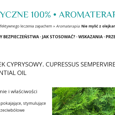
Przejdź do głównej zawartości
RYCZNE 100% • AROMATERA
a efektywnego leczenia zapachem »
Aromaterapia
.
Nie mylić z olejk
Y BEZPIECZEŃSTWA
JAK STOSOWAĆ?
WSKAZANIA
PRZ
EK CYPRYSOWY. CUPRESSUS SEMPERVIRE
NTIAL OIL
nie i właściwości
pokajające, stymulujące
rzeciwbólowe