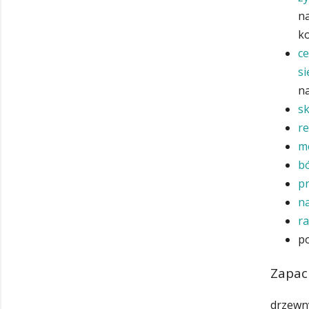
na
k
ce
si
n
s
r
m
b
pr
n
ra
p
Zapac
drzewny