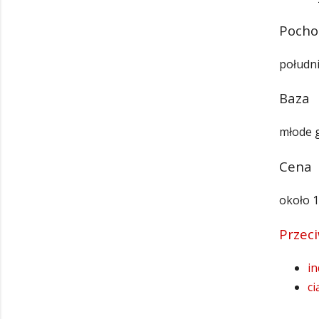
Pocho
połudn
Baza
młode g
Cena
około 1
Przec
in
ci