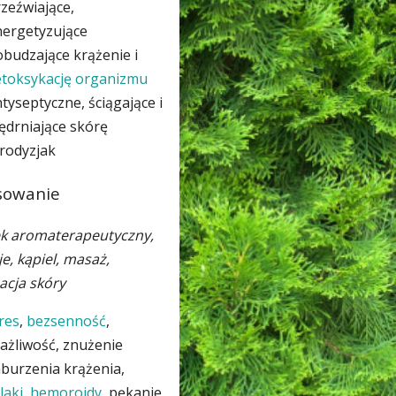
zeźwiające,
nergetyzujące
budzające krążenie i
etoksykację organizmu
tyseptyczne, ściągające i
ędrniające skórę
rodyzjak
sowanie
k aromaterapeutyczny,
je, kąpiel, masaż,
acja skóry
res
,
bezsenność
,
ażliwość, znużenie
burzenia krążenia,
laki
,
hemoroidy
, pękanie