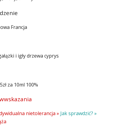
dzenie
iowa Francja
ałązki i igły drzewa cyprys
5zł za 10ml 100%
iwwskazania
dywidualna nietolerancja »
Jak sprawdzić? »
ąża