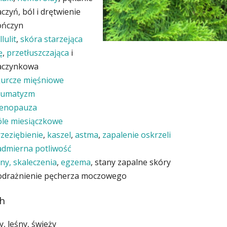
czyń, ból i drętwienie
ończyn
llulit
,
skóra starzejąca
ę
,
przetłuszczająca
i
aczynkowa
kurcze mięśniowe
eumatyzm
enopauza
óle miesiączkowe
zeziębienie
,
kaszel
,
astma
,
zapalenie oskrzeli
admierna potliwość
ny, skaleczenia
,
egzema
, stany zapalne skóry
odrażnienie pęcherza moczowego
h
, leśny, świeży